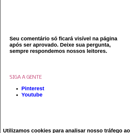
Seu comentário só ficará visível na página
após ser aprovado. Deixe sua pergunta,
P
sempre respondemos nossos leitores.
o
s
t
a
r
SIGA A GENTE
u
Pinterest
m
Youtube
c
o
m
e
n
t
Utilizamos cookies para analisar nosso tráfego ao
á