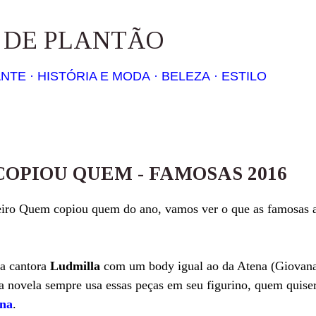
Pular para o conteúdo principal
S DE PLANTÃO
ANTE
HISTÓRIA E MODA
BELEZA
ESTILO
OPIOU QUEM - FAMOSAS 2016
eiro Quem copiou quem do ano, vamos ver o que as famosas 
.
a cantora
Ludmilla
com um body igual ao da Atena (Giovana 
 novela sempre usa essas peças em seu figurino, quem quiser
ena
.