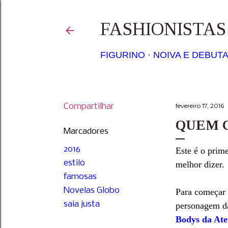
FASHIONISTA
FIGURINO
NOIVA E DEBUT
Compartilhar
fevereiro 17, 2016
QUEM C
Marcadores
2016
Este é o prim
estilo
melhor dizer
famosas
Novelas Globo
Para começar 
saia justa
personagem da
Bodys da At