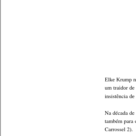
Elke
Krump
n
um traidor de
insistência
de 
N
a década de 
também para o
Carros
sel 2
)
.