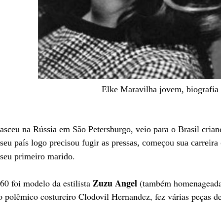
Elke Maravilha jovem, biografia
asceu na Rússia em São
Petersburgo,
veio para o Brasil crian
 seu país logo precisou fugir as pressas, começou sua carreir
.
seu primeiro marido
Zuzu Angel
60 foi modelo da estilista
(também homenageada p
 polêmico costureiro Clodovil Hernandez, fez vári
as peças d