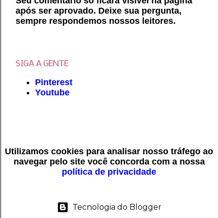
Seu comentário só ficará visível na página
após ser aprovado. Deixe sua pergunta,
P
sempre respondemos nossos leitores.
o
s
t
a
r
SIGA A GENTE
u
Pinterest
m
Youtube
c
o
m
e
n
t
Utilizamos cookies para analisar nosso tráfego ao
á
navegar pelo site você concorda com a nossa
r
política de privacidade
i
o
Tecnologia do Blogger