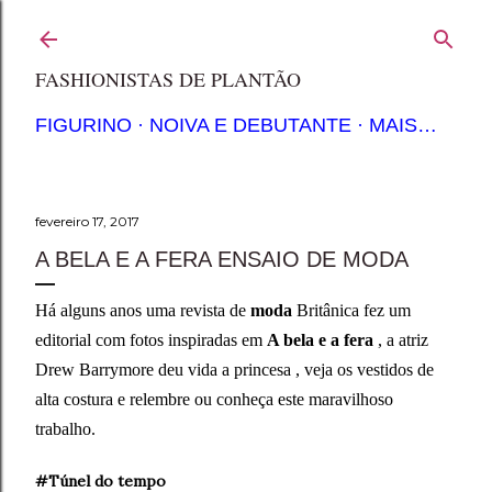
Pular para o conteúdo principal
FASHIONISTAS DE PLANTÃO
FIGURINO
NOIVA E DEBUTANTE
MAIS…
fevereiro 17, 2017
A BELA E A FERA ENSAIO DE MODA
Há alguns anos
uma
revista de
moda
Brit
ânica
fez um
editorial com fotos inspiradas
em
A bela e a fera
, a atriz
Drew Barrymore deu vida a princesa , veja os vestidos de
alta costura e relembre ou conheça este maravilhoso
trabalho.
#
Túnel
do tempo