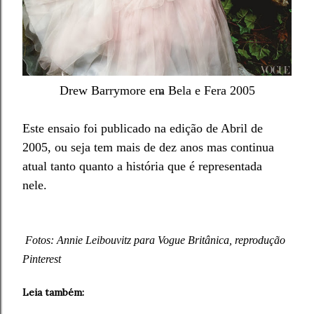
Drew Barrymore
em
Bela e Fera 2005
Este ensaio
foi publicado na edição de Abril de
2005, ou seja tem mais de de
z anos mas continua
atual tanto quanto a história
que
é
representada
ne
le.
Fo
tos
: Annie Leibouvit
z
para
Vogue Britânica,
reprod
u
ção
Pinterest
Leia tam
bém: