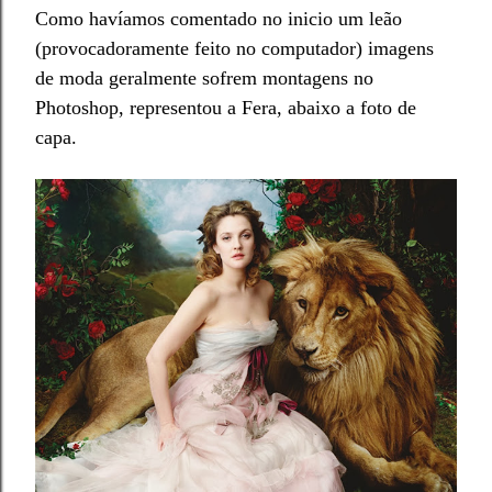
Como
havíamos
comentado no in
icio um leão
(
provocadoramente feito
n
o computador
)
imagens
de moda geralme
nte sofrem montagens no
Photoshop
, representou a Fera
, a
baixo a fo
to de
capa.