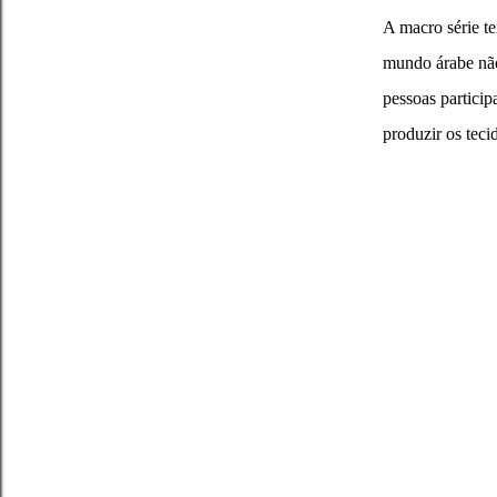
A macro série t
mundo árabe não 
pessoas particip
produzir os teci