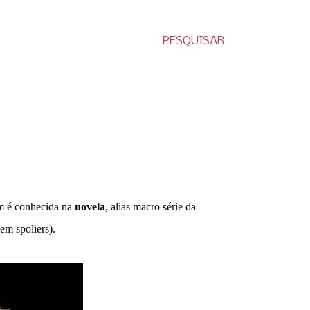
PESQUISAR
m é conhecida
na
novela
, alias macro série da
sem spoliers).