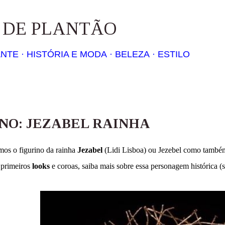
Pular para o conteúdo principal
S DE PLANTÃO
ANTE
HISTÓRIA E MODA
BELEZA
ESTILO
NO: JEZABEL RAINHA
mos o figurino da rainha
Jezabel
(Lidi Lisboa)
ou Jezebel como també
 primeiros
looks
e coroas, saiba mais sobre essa personagem histórica (