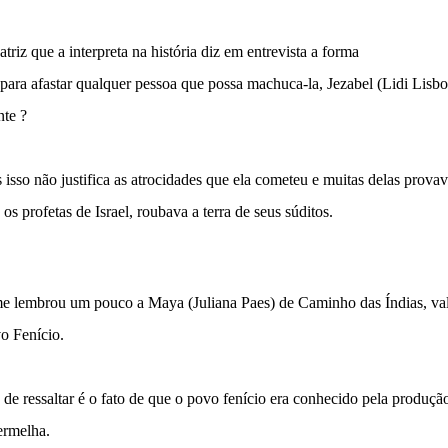
triz que a interpreta na história diz em entrevista a forma
 para afastar qualquer pessoa que possa machuca-la, Jezabel (Lidi Lisbo
nte ?
 isso não justifica as atrocidades que ela cometeu e muitas delas prov
 os profetas de Israel, roubava a terra de seus súditos.
e lembrou um pouco a Maya (Juliana Paes) de Caminho das Índias, vale 
vo Fenício.
de ressaltar é o fato de que o povo fenício era conhecido pela produçã
vermelha.