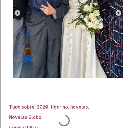
Tudo sobre:
2020
figurino
novelas
Novelas Globo
Compartilhar