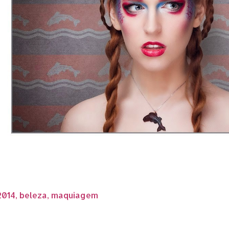
2014
beleza
maquiagem