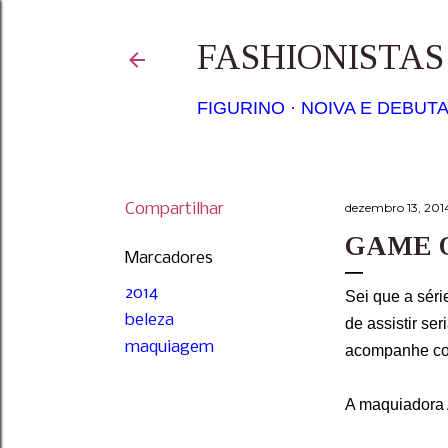
FASHIONISTA
FIGURINO
NOIVA E DEBUT
Compartilhar
dezembro 13, 201
GAME 
Marcadores
2014
Sei que a séri
beleza
de assistir se
maquiagem
acompanhe co
A maquiadora 