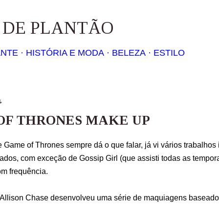
Pular para o conteúdo principal
S DE PLANTÃO
ANTE
HISTÓRIA E MODA
BELEZA
ESTILO
4
OF THRONES MAKE UP
e Game of Thrones sempre dá o que falar, já vi vários trabalhos
riados, com exceção de Gossip Girl (que assisti todas as temp
m frequência.
Allison Chase desenvolveu uma série de maquiagens baseado 