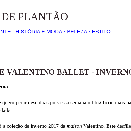
Pular para o conteúdo principal
S DE PLANTÃO
ANTE
HISTÓRIA E MODA
BELEZA
ESTILO
E VALENTINO BALLET - INVERNO
rina
 quero pedir desculpas pois essa semana o blog ficou mais pa
rdade.
i a coleção de inverno 2017 da
maison
Valentino. Este desfil