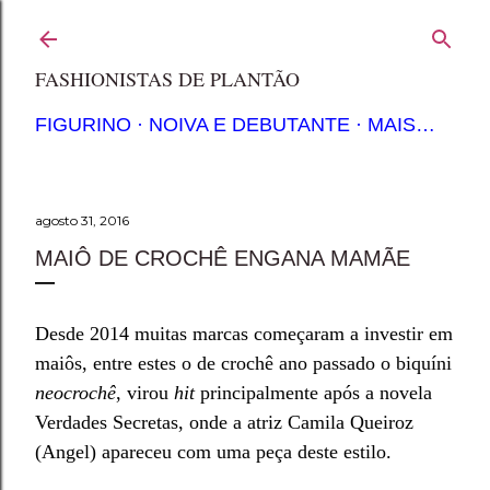
Pular para o conteúdo principal
FASHIONISTAS DE PLANTÃO
FIGURINO
NOIVA E DEBUTANTE
MAIS…
agosto 31, 2016
MAIÔ DE CROCHÊ ENGANA MAMÃE
Desde 2014 muitas marcas começaram a investir em
maiôs, entre estes o de crochê ano passado o biquíni
neocroch
ê
, virou
hit
principalmente após a novela
Verdades Secretas, onde a atriz Camila Queiroz
(Angel) apareceu com uma peça dest
e estilo.