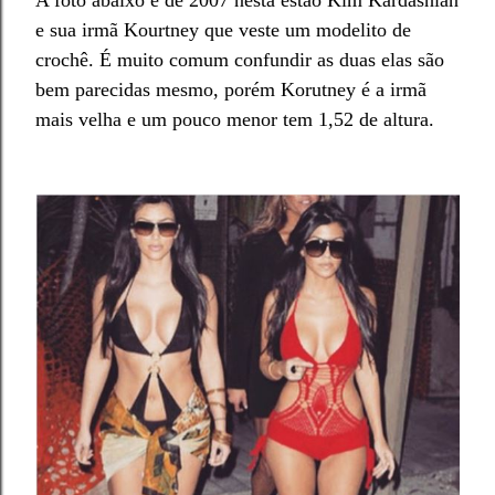
A foto abaixo é de 2007 nest
a est
ão
Kim
Karda
shian
e sua ir
mã Kourtney que
veste um modelito de
cro
ch
ê
. É mui
to comum co
nfundir as duas elas são
bem parecida
s
mesmo, porém
K
orutney
é a irm
ã
mais velha e um pouco menor
tem 1
,5
2 de al
tura.