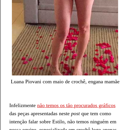
Luana Piovani com maio de crochê, engana mamãe
Infelizmente
não temos os
tão procurados gráficos
das peças apresentada
s neste
post
que tem como
intenç
ão
falar sobre Estilo, não temos
ningu
ém em
nossa equipe especializad
a em
crochê logo
apenas