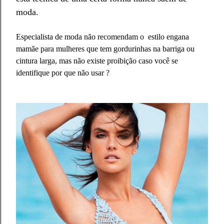
moda.
Especial
ista de
moda não re
comendam
o estilo engana
mamãe para mulheres que tem go
rdurinhas na
barriga ou
cintu
ra larga
, mas não exi
ste
proibição
caso vo
c
ê se
identifique
por que não usar ?