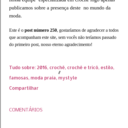
publicamos sobre a
presença deste no mundo da
moda.
Este
é
o
post númer
o 2
50
, gostaríamos
de agra
decer a todos
que acompanham este site,
sem vocês não
teríamos passado
do primeiro post
, nosso et
erno agradecimento!
Tudo sobre:
2016
crochê
crochê e tricô
estilo
famosas
moda praia
mystyle
Compartilhar
COMENTÁRIOS