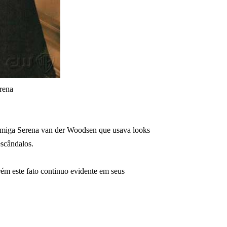
erena
amiga Serena van
der Woodsen
que usava looks
escândalos.
rém este fato continuo evidente em seus