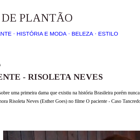
Pular para o conteúdo principal
S DE PLANTÃO
ANTE
HISTÓRIA E MODA
BELEZA
ESTILO
8
ENTE - RISOLETA NEVES
sobre uma primeira dama que existiu na história Brasileira porém nunc
nhora Risoleta Neves (Esther Goes) no filme O paciente - Caso Tancred