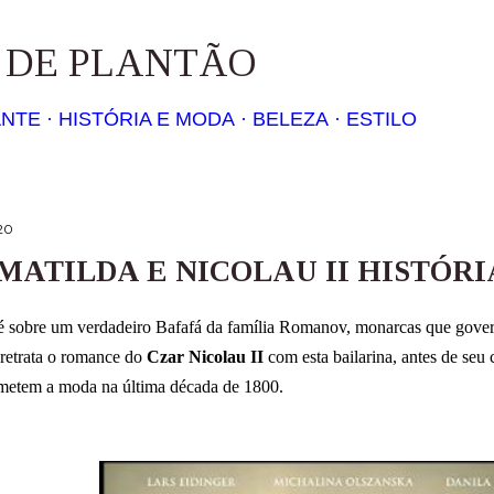
Pular para o conteúdo principal
S DE PLANTÃO
ANTE
HISTÓRIA E MODA
BELEZA
ESTILO
20
MATILDA E NICOLAU II HISTÓRI
é sobre um verdadeiro Bafafá da família Romanov, monarcas que govern
retrata o romance do
Czar Nicolau II
com esta bailarina, antes de se
emetem a moda na última década de 1800.