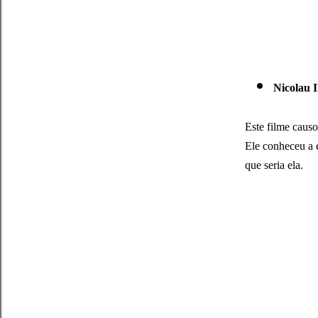
Nicolau I
Este filme caus
Ele conheceu a e
que seria ela.