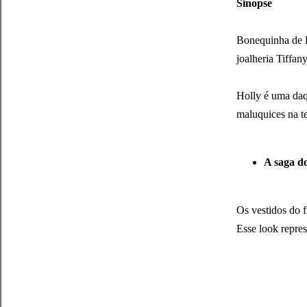
Sinopse
Bonequinha de lu
joalheria Tiffa
Holly é uma daq
maluquices na t
A saga do
Os vestidos do f
Esse look repre