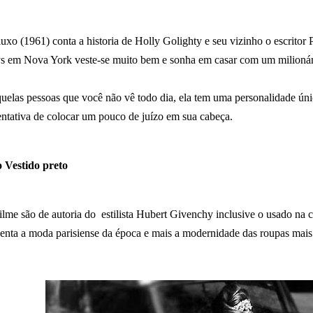
xo (1961) conta a historia de Holly Golighty e seu vizinho o escritor 
nys em Nova York veste-se muito bem e sonha em casar com um milioná
uelas pessoas que você não vê todo dia, ela tem uma personalidade únic
entativa de colocar um pouco de juízo em sua cabeça.
 Vestido preto
ilme são de autoria do estilista Hubert Givenchy inclusive o usado na ce
senta a moda parisiense da época e mais a modernidade das roupas mais