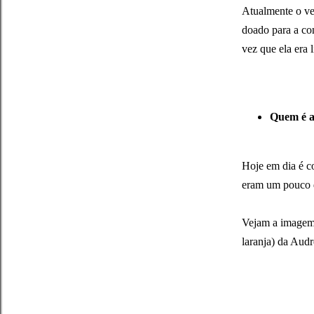
Atualmente o ves
doado para a co
vez que ela era 
Quem é a 
Hoje em dia é c
eram um pouco di
Vejam a imagem 
laranja) da Audr