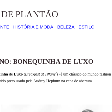
Pular para o conteúdo principal
S DE PLANTÃO
ANTE
HISTÓRIA E MODA
BELEZA
ESTILO
NO: BONEQUINHA DE LUXO
inha
de
Luxo
(
Breakfast at Tiffany´s
) é um clássico do mundo fashion 
tido preto usado pela Audrey Hepburn na cena de abertura.