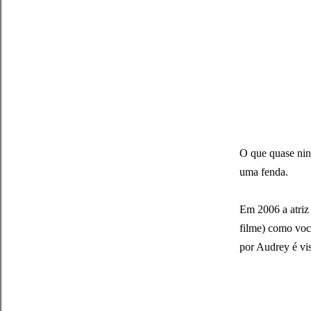
O que quase ning
uma fenda.
Em 2006 a atri
filme) como voc
por Audrey é vis