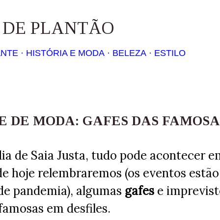
Pular para o conteúdo principal
S DE PLANTÃO
ANTE
HISTÓRIA E MODA
BELEZA
ESTILO
E DE MODA: GAFES DAS FAMOSA
 dia de Saia Justa, tudo pode acontecer
de hoje relembraremos (os eventos estã
de pandemia), algumas
gafes
e imprevis
famosas em desfiles.