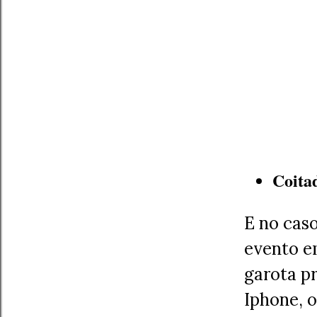
Coita
E no caso
evento em
garota p
Iphone, 