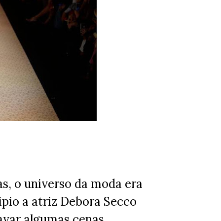
as, o universo da moda era
ipio a atriz Debora Secco
ravar algumas cenas,