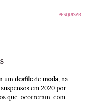
PESQUISAR
S
 em um
desfile
de
moda
, na
o suspensos em 2020 por
tos que ocorreram com