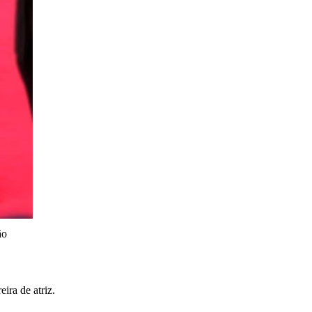
ão
ira de atriz.