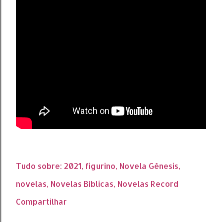
Tudo sobre:
2021
figurino
Novela Gênesis
novelas
Novelas Bíblicas
Novelas Record
Compartilhar